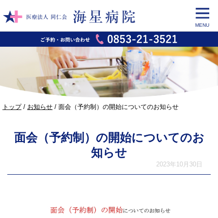
MENU
このページの本文へ
現
トップ
/
お知らせ
/
面会（予約制）の開始についてのお知らせ
在
の
面会（予約制）の開始についてのお
位
置：
知らせ
2023年10月30日